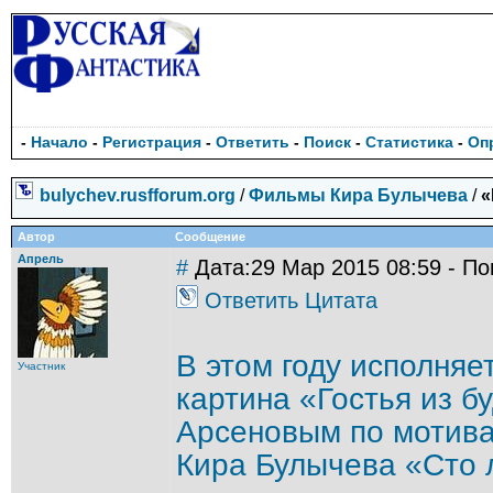
-
Начало
-
Регистрация
-
Ответить
-
Поиск
-
Статистика
-
Оп
bulychev.rusfforum.org
/
Фильмы Кира Булычева
/
«
Автор
Сообщение
Апрель
#
Дата:29 Мар 2015 08:59 - По
Ответить
Цитата
В этом году исполняе
Участник
картина «Гостья из 
Арсеновым по мотива
Кира Булычева «Сто 