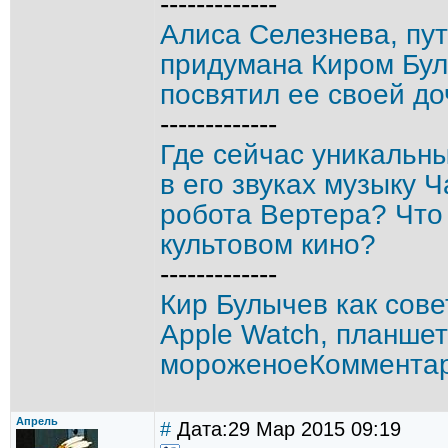
-------------
Алиса Селезнева, пу
придумана Киром Бул
посвятил ее своей до
-------------
Где сейчас уникальн
в его звуках музыку 
робота Вертера? Что 
культовом кино?
-------------
Кир Булычев как сов
Apple Watch, планше
мороженоеКомментар
Апрель
#
Дата:29 Мар 2015 09:19