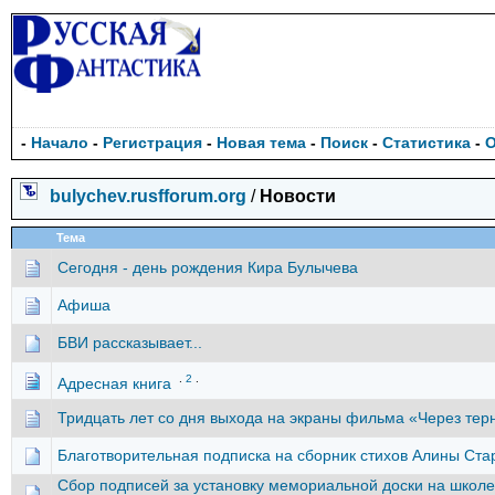
-
Начало
-
Регистрация
-
Новая тема
-
Поиск
-
Статистика
-
bulychev.rusfforum.org
/
Новости
Тема
Сегодня - день рождения Кира Булычева
Афиша
БВИ рассказывает...
.
2
.
Адресная книга
Тридцать лет со дня выхода на экраны фильма «Через тер
Благотворительная подписка на сборник стихов Алины Ст
Сбор подписей за установку мемориальной доски на школе,